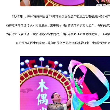
12月13日，2024“亲亲闽台缘”两岸非物质文化遗产交流活动在福州外语外
动特邀两岸非遗传承人同台展演，集中展示闽台传统非物质文化遗产，再续两岸
为台湾艺人在活动上表演台湾布袋木偶戏。闽台布袋木偶艺术同根同源，一脉相
间艺术百花园中的奇葩，是闽台民俗文化交流的桥梁纽带。中新社记者 张