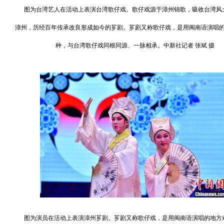
图为台湾艺人在活动上表演台湾歌仔戏。歌仔戏源于漳州锦歌，吸收台湾风
漳州，历经百年传承改良形成如今的芗剧。芗剧又称歌仔戏，是用闽南语演唱
种，与台湾歌仔戏同根同源、一脉相承。中新社记者 张斌 摄
图为演员在活动上表演漳州芗剧。芗剧又称歌仔戏，是用闽南语演唱的地方