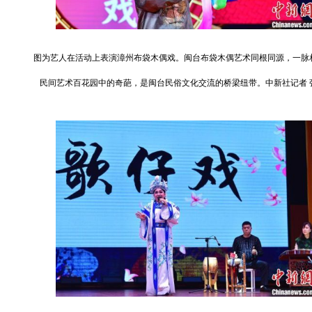
图为艺人在活动上表演漳州布袋木偶戏。闽台布袋木偶艺术同根同源，一脉
民间艺术百花园中的奇葩，是闽台民俗文化交流的桥梁纽带。中新社记者 