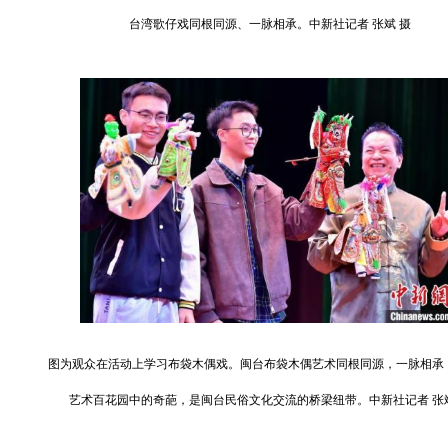
台湾歌仔戏同根同源、一脉相承。中新社记者 张斌 摄
图为观众在活动上学习布袋木偶戏。闽台布袋木偶艺术同根同源，一脉相承
艺术百花园中的奇葩，是闽台民俗文化交流的桥梁纽带。中新社记者 张