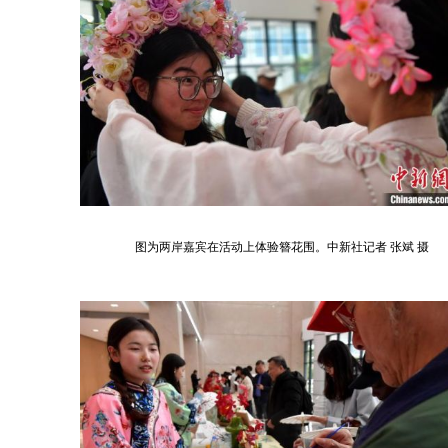
图为两岸嘉宾在活动上体验簪花围。中新社记者 张斌 摄