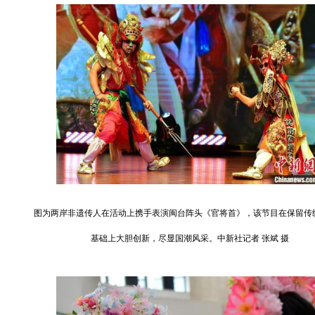
图为两岸非遗传人在活动上携手表演闽台阵头《官将首》，该节目在保留传
基础上大胆创新，尽显国潮风采。中新社记者 张斌 摄