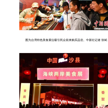
图为台湾特色美食展位吸引民众前来购买品尝。中新社记者 张斌 