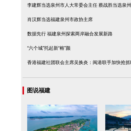
李建辉当选泉州市人大常委会主任 蔡战胜当选泉
肖汉辉当选福建泉州市政协主席
数据先行 福建泉州探索两岸融合发展新路
“六个城”托起新“榕”颜
香港福建社团联会主席吴换炎：闽港联手加快抢抓R
图说福建