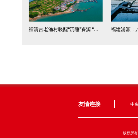
福清古老渔村唤醒“沉睡”资源 “美丽吉岛”乘风破浪
友情连接
中
版权所有