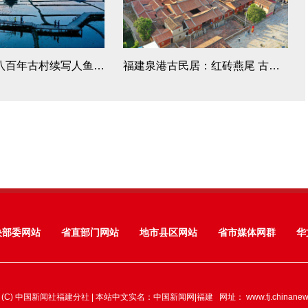
福建浦源：八百年古村续写人鱼佳话
福建泉港古民居：红砖燕尾 古韵悠长
央部委网站
省直部门网站
地市县区网站
省市媒体网群
华
 (C) 中国新闻社福建分社 | 本站中文实名：中国新闻网|福建 网址：
www.fj.chinane