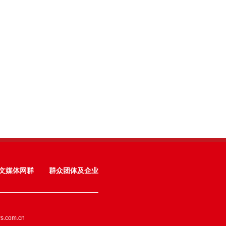
文媒体网群
群众团体及企业
ws.com.cn