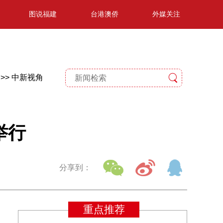
图说福建
台港澳侨
外媒关注
>>
中新视角
举行
分享到：