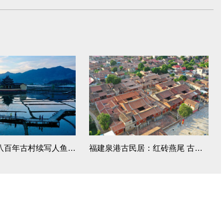
福建浦源：八百年古村续写人鱼佳话
福建泉港古民居：红砖燕尾 古韵悠长