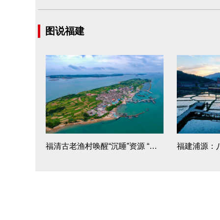
图说福建
福清古老渔村唤醒“沉睡”资源 “美丽吉岛”乘风破浪