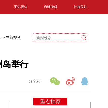
图说福建
台港澳侨
外媒关注
>>
中新视角
洲岛举行
分享到：