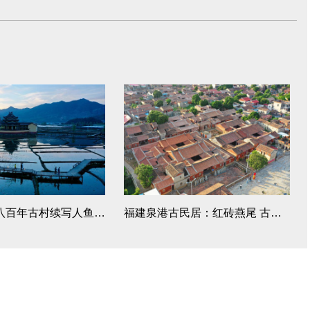
福建浦源：八百年古村续写人鱼佳话
福建泉港古民居：红砖燕尾 古韵悠长