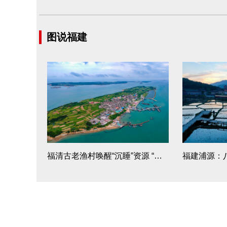
图说福建
福清古老渔村唤醒“沉睡”资源 “美丽吉岛”乘风破浪