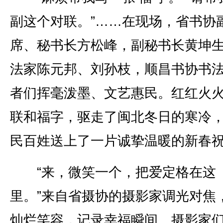
副这个对联。”……在现场，省书协
席、秘书长方松峰，副秘书长黄坤
法家陈元邦、刘孙枝，顺昌书协书
者们挥毫泼墨、文艺惠民。红红火
联和福字，驱走了闽北冬日的寒冷
民百姓送上了一片诚挚温暖的新春
“来，微笑一个，把爱定格在这
里。”来自省摄协的摄影家调光对焦
灿烂笑容，记录幸福瞬间。摄影家