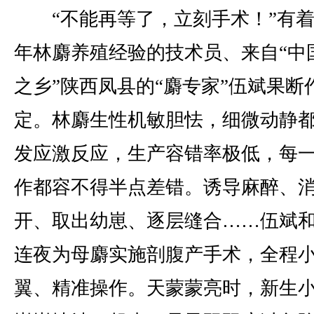
“不能再等了，立刻手术！”有着
年林麝养殖经验的技术员、来自“中
之乡”陕西凤县的“麝专家”伍斌果断
定。林麝生性机敏胆怯，细微动静
发应激反应，生产容错率极低，每
作都容不得半点差错。诱导麻醉、
开、取出幼崽、逐层缝合……伍斌
连夜为母麝实施剖腹产手术，全程
翼、精准操作。天蒙蒙亮时，新生