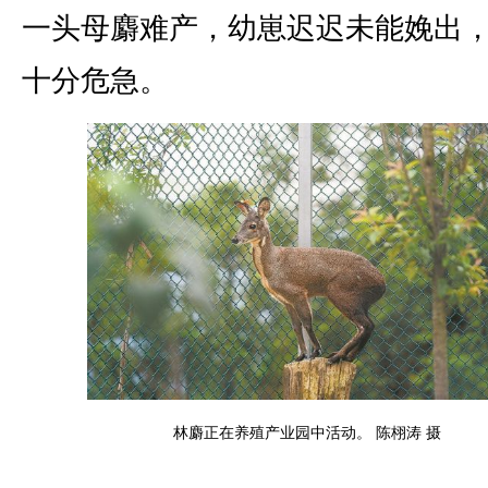
一头母麝难产，幼崽迟迟未能娩出
十分危急。
林麝正在养殖产业园中活动。 陈栩涛 摄