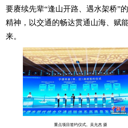
要赓续先辈“逢山开路、遇水架桥”
精神，以交通的畅达贯通山海、赋
来。
重点项目签约仪式。吴允杰 摄