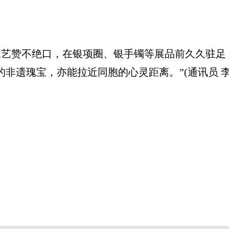
赞不绝口，在银项圈、银手镯等展品前久久驻足，
非遗瑰宝，亦能拉近同胞的心灵距离。”(通讯员 李广