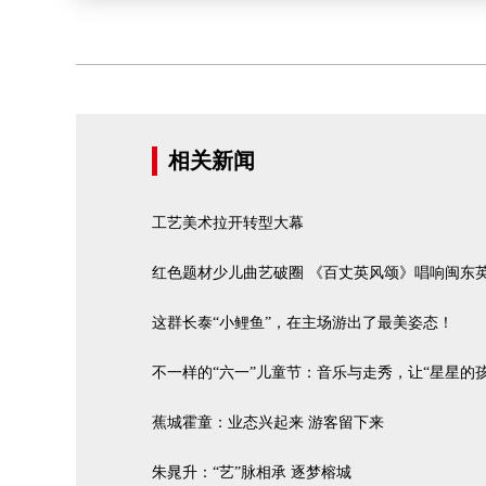
相关新闻
工艺美术拉开转型大幕
红色题材少儿曲艺破圈 《百丈英风颂》唱响闽东
这群长泰“小鲤鱼”，在主场游出了最美姿态！
不一样的“六一”儿童节：音乐与走秀，让“星星的
蕉城霍童：业态兴起来 游客留下来
朱晁升：“艺”脉相承 逐梦榕城