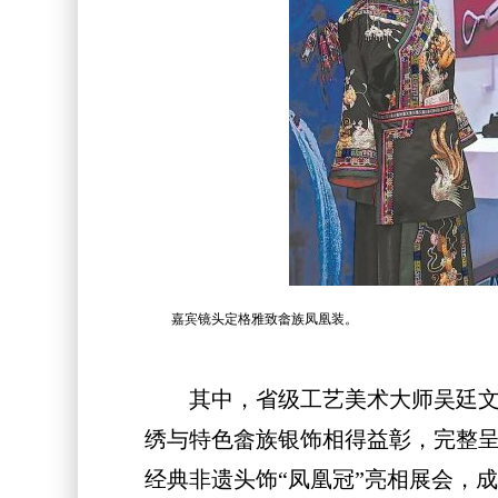
嘉宾镜头定格雅致畲族凤凰装。
其中，省级工艺美术大师吴廷文带
绣与特色畲族银饰相得益彰，完整
经典非遗头饰“凤凰冠”亮相展会，