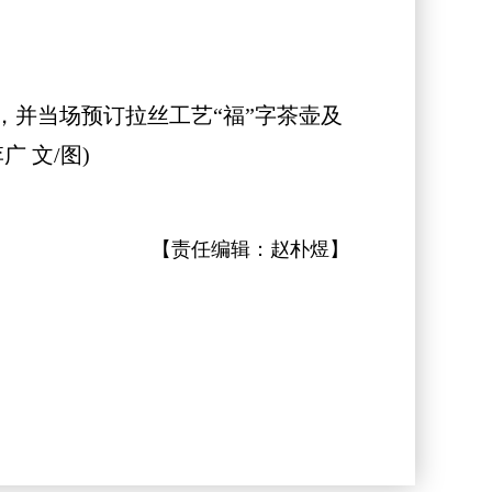
并当场预订拉丝工艺“福”字茶壶及
 文/图)
【责任编辑：
赵朴煜
】