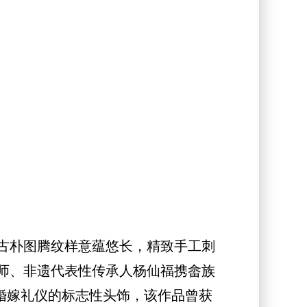
古朴图腾纹样意蕴悠长，精致手工刺
师、非遗代表性传承人杨仙福携畲族
族婚嫁礼仪的标志性头饰，该作品曾获