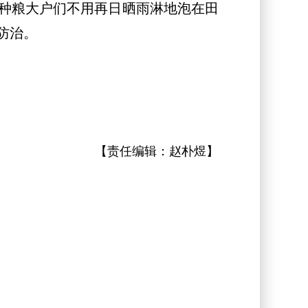
种粮大户们不用再日晒雨淋地泡在田
防治。
【责任编辑：
赵朴煜
】