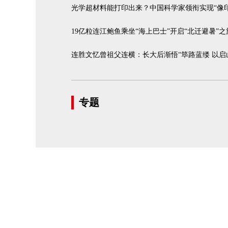
光学超材料能打印出来？中国科学家领衔实现“像
19亿粒连江鲍鱼乘坐“海上巴士”开启“北迁避暑”之
连胜文忆曾祖父连横：长大后渐悟“筚路蓝缕 以启
专题