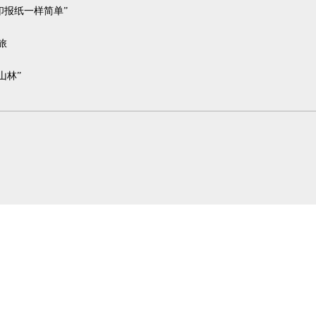
印报纸一样简单”
旅
山林”