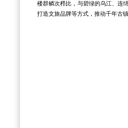
楼群鳞次栉比，与碧绿的乌江、连
打造文旅品牌等方式，推动千年古镇