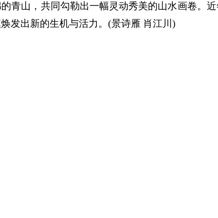
绵的青山，共同勾勒出一幅灵动秀美的山水画卷。近
焕发出新的生机与活力。(景诗雁 肖江川)