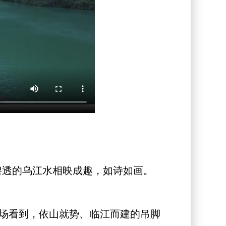
碧透的乌江水相映成趣，如诗如画。
场看到，依山就势、临江而建的吊脚