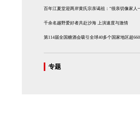
百年江夏堂迎两岸黄氏宗亲谒祖：“很亲切像家人一
千余名越野爱好者共赴沙海 上演速度与激情
第114届全国糖酒会吸引全球40多个国家地区超66
专题