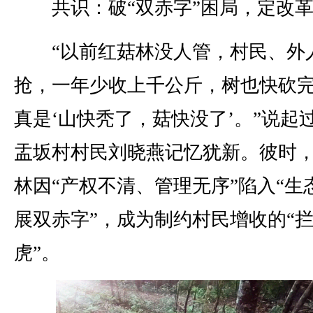
共识：破“双赤字”困局，定改革
“以前红菇林没人管，村民、外
抢，一年少收上千公斤，树也快砍
真是‘山快秃了，菇快没了’。”说起
盂坂村村民刘晓燕记忆犹新。彼时
林因“产权不清、管理无序”陷入“生
展双赤字”，成为制约村民增收的“
虎”。