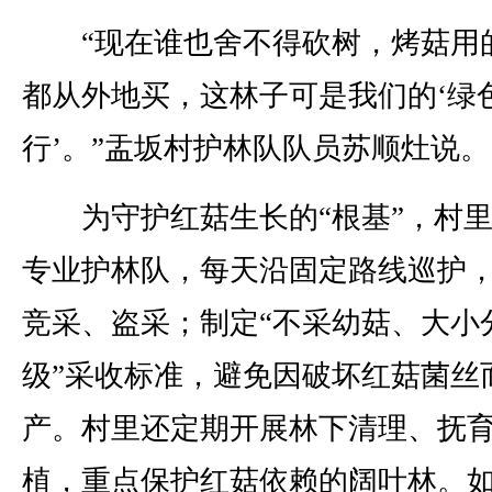
“现在谁也舍不得砍树，烤菇用
都从外地买，这林子可是我们的‘绿
行’。”盂坂村护林队队员苏顺灶说。
为守护红菇生长的“根基”，村里
专业护林队，每天沿固定路线巡护
竞采、盗采；制定“不采幼菇、大小
级”采收标准，避免因破坏红菇菌丝
产。村里还定期开展林下清理、抚
植，重点保护红菇依赖的阔叶林。