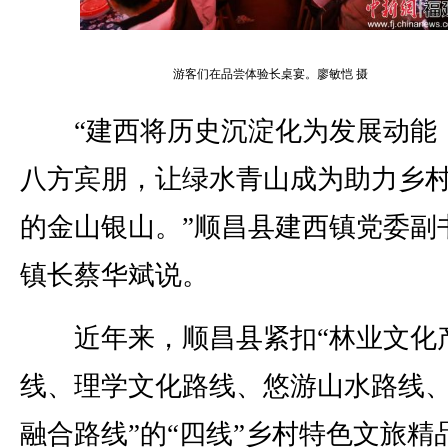
游客们在品尝体验长桌宴。廖敏恺 摄
“建西将历史沉淀化为发展动能
八方宾朋，让绿水青山成为助力乡
的金山银山。”顺昌县建西镇党委副
镇长蔡华斌说。
近年来，顺昌县紧扣“林业文化
线、理学文化路线、悠游山水路线
融合路线”的“四线”乡村特色文旅精