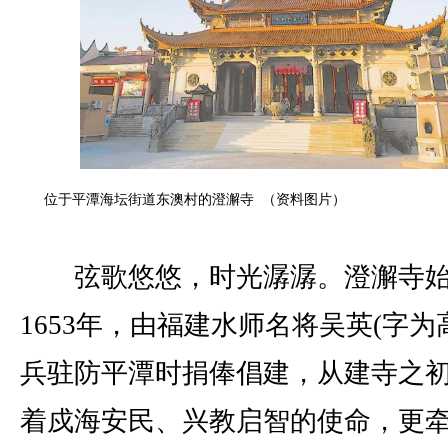
位于平潭海坛街道东澳村的澄澥寺 （资料图片）
弦歌悠悠，时光潺潺。澄澥寺始
1653年，由福建水师名将吴英(字为
兵驻防平潭时捐俸倡建，从建寺之
着戍海安民、兴教启智的使命，更