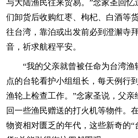
与大陆渔民往来贸易。”念家圣回忆
们卸货后收购红枣、枸杞、白酒等
往台湾，靠泊或出发前必到澄澥寺
音，祈求航程平安。
“我的父亲就曾被任命为台湾渔
点的台轮看护小组组长，每天例行
渔轮上检查工作。”念家圣说，父亲
回一些渔民赠送的打火机等物件。
物资相对匮乏的年代，这些新奇的“