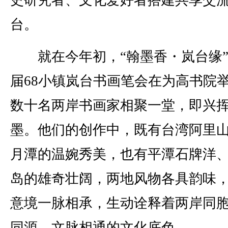
台。
就在今年初，“翰墨香・岚台缘”
届68小镇岚台书画笔会在为高书院
数十名两岸书画家相聚一堂，即兴
墨。他们的创作中，既有台湾阿里
月潭的温婉秀美，也有平潭石牌洋
岛的雄奇壮阔，两地风物各具韵味
意境一脉相承，生动诠释着两岸同
同源、文脉相通的文化底色。