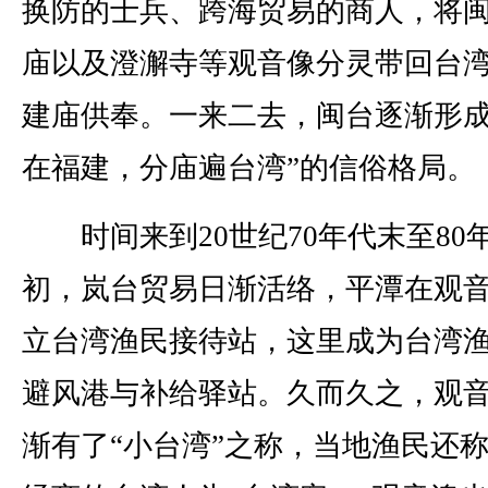
换防的士兵、跨海贸易的商人，将
庙以及澄澥寺等观音像分灵带回台
建庙供奉。一来二去，闽台逐渐形成
在福建，分庙遍台湾”的信俗格局。
时间来到20世纪70年代末至80
初，岚台贸易日渐活络，平潭在观
立台湾渔民接待站，这里成为台湾
避风港与补给驿站。久而久之，观
渐有了“小台湾”之称，当地渔民还