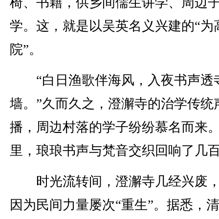
椅、书籍，供乡间儒生讲学、周边
学。这，就是以吴英名义兴建的“为
院”。
“白日渔歌伴海风，入夜书声透
墙。”久而久之，澄澥寺的治学传统
播，周边村落的学子纷纷慕名而来
里，琅琅书声与梵音交织回响了几
时光流转间，澄澥寺几经兴废，
因为民间力量屡次“重生”。据悉，