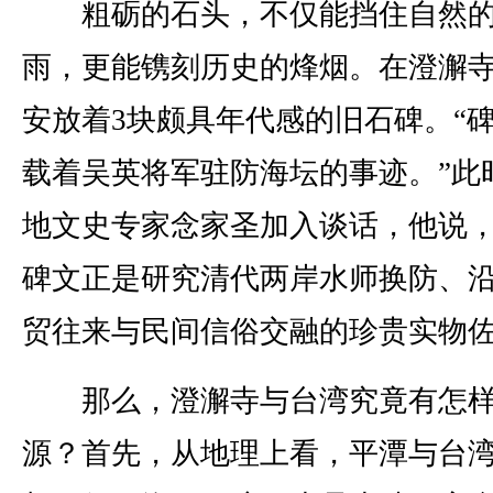
粗砺的石头，不仅能挡住自然
雨，更能镌刻历史的烽烟。在澄澥
安放着3块颇具年代感的旧石碑。“
载着吴英将军驻防海坛的事迹。”此
地文史专家念家圣加入谈话，他说
碑文正是研究清代两岸水师换防、
贸往来与民间信俗交融的珍贵实物
那么，澄澥寺与台湾究竟有怎样
源？首先，从地理上看，平潭与台