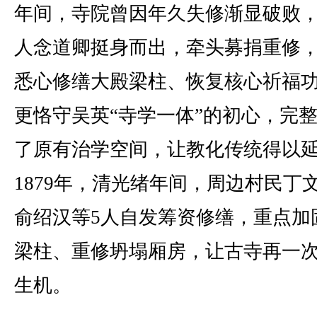
年间，寺院曾因年久失修渐显破败
人念道卿挺身而出，牵头募捐重修
悉心修缮大殿梁柱、恢复核心祈福
更恪守吴英“寺学一体”的初心，完
了原有治学空间，让教化传统得以
1879年，清光绪年间，周边村民丁
俞绍汉等5人自发筹资修缮，重点加
梁柱、重修坍塌厢房，让古寺再一
生机。