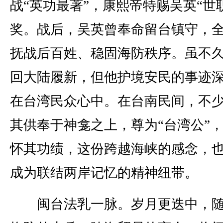
战“英功最著”，康熙帝特赐吴英“世
奖。战后，吴英曾奉命留台镇守，
抚战后百姓、稳固海防秩序。虽不
回大陆履新，但他护境安民的事迹
在台湾民众心中。在台南民间，不
其供奉于神龛之上，尊为“台湾公”
怀其功绩，这份跨越海峡的感念，
成为联结两岸记忆的精神纽带。
闽台法乳一脉。岁月更迭中，随