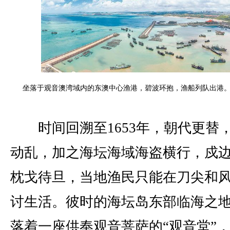
坐落于观音澳湾域内的东澳中心渔港，碧波环抱，渔船列队出港。 
时间回溯至1653年，朝代更替
动乱，加之海坛海域海盗横行，戍
枕戈待旦，当地渔民只能在刀尖和
讨生活。彼时的海坛岛东部临海之
落着一座供奉观音菩萨的“观音堂”