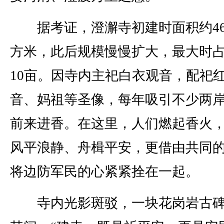
据考证，澄澥寺初建时面积约46
方米，此后规模慢慢扩大，最大时
10亩。因寺内主祀白衣观音，配祀
音、妈祖等圣像，每年吸引不少两
前来进香。在这里，人们燃起香火
风平浪静、舟楫平安，更借由共同
将边防军民的心紧紧拴在一起。
寺内光影斑驳，一块花岗岩古碑