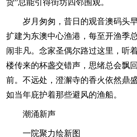
货”总能引得街坊四邻围观。
岁月匆匆，昔日的观音澳码头早
扩建为东澳中心渔港，每至开渔季
闹非凡。念家圣偶尔路过这里，听
楼传来的杯盏交错声，思绪总会飘
前。不远处，澄澥寺的香火依然鼎
如当年庇护着那些避风的渔船。
潮涌新声
一院聚力绘新图