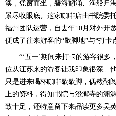
澳，凭窗而坐，碧海翻涌、渔船归
景尽收眼底。这家咖啡店由书院委
福州团队运营，自去年10月对外开
便成了往来游客的“歇脚地”与“打卡
“‘五一’期间来打卡的游客很多
位从江苏来的游客让我印象很深。
只是进来喝杯咖啡歇歇脚，偶然翻
上的资料，得知书院与澄澥寺的渊
致十足，还特意留下来品读更多吴