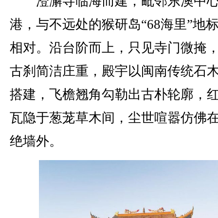
澄澥寺临海而建，毗邻东澳中
港，与不远处的猴研岛“68海里”地
相对。沿台阶而上，只见寺门微掩
古刹简洁庄重，殿宇以闽南传统石
搭建，飞檐翘角勾勒出古朴轮廓，
瓦隐于葱茏草木间，尘世喧嚣仿佛
绝墙外。