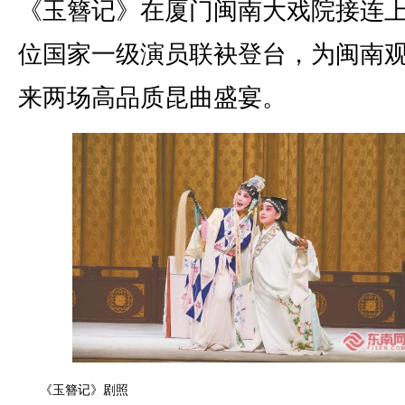
《玉簪记》在厦门闽南大戏院接连上
位国家一级演员联袂登台，为闽南
来两场高品质昆曲盛宴。
《玉簪记》剧照