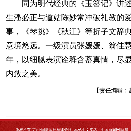
同为明代经典的《玉簪记》讲述
生潘必正与道姑陈妙常冲破礼教的
事，《琴挑》《秋江》等折子文辞
意境悠远。一级演员张媛媛、翁佳慧
年，以细腻表演诠释含蓄真情，尽
内敛之美。
【责任编辑：
版权所有 (C) 中国新闻社福建分社 | 本站中文实名：中国新闻网|福建