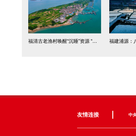
福清古老渔村唤醒“沉睡”资源 “美丽吉岛”乘风破浪
友情连接
中