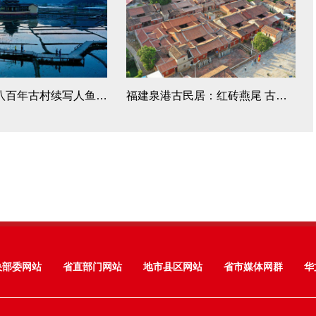
福建浦源：八百年古村续写人鱼佳话
福建泉港古民居：红砖燕尾 古韵悠长
央部委网站
省直部门网站
地市县区网站
省市媒体网群
华