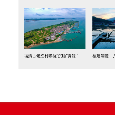
福清古老渔村唤醒“沉睡”资源 “美丽吉岛”乘风破浪