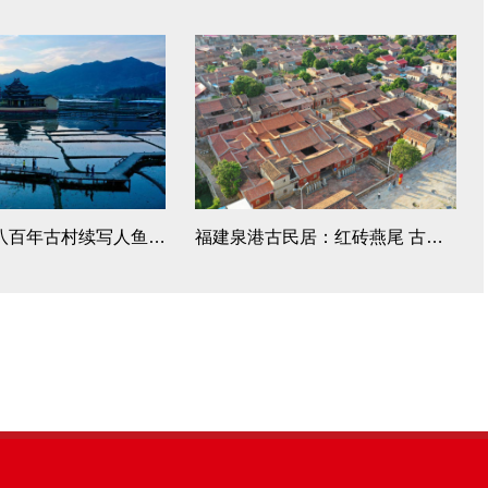
福建浦源：八百年古村续写人鱼佳话
福建泉港古民居：红砖燕尾 古韵悠长