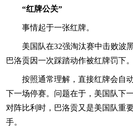
“红牌公关”
事情起于一张红牌。
美国队在32强淘汰赛中击败波
巴洛贡因一次踩踏动作被红牌罚下
按照通常理解，直接红牌会自动
下一场停赛。问题在于，美国队下
对阵比利时，巴洛贡又是美国队重
手。