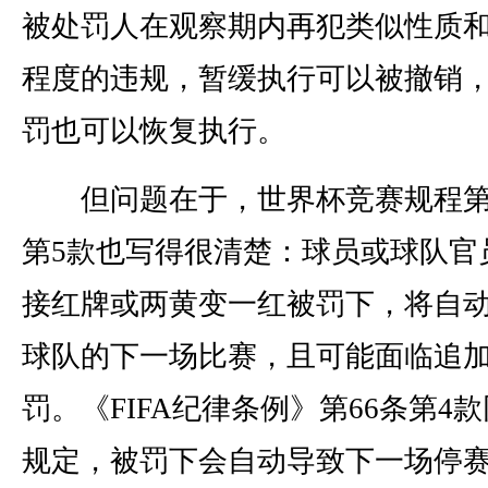
被处罚人在观察期内再犯类似性质
程度的违规，暂缓执行可以被撤销
罚也可以恢复执行。
但问题在于，世界杯竞赛规程第
第5款也写得很清楚：球员或球队官
接红牌或两黄变一红被罚下，将自
球队的下一场比赛，且可能面临追
罚。《FIFA纪律条例》第66条第4
规定，被罚下会自动导致下一场停