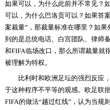
如果可以，为什么此前并不常见？
可以，为什么巴洛贡可以？如果答案
案裁量”，那裁量标准在哪里？如果
到的是总统电话、白宫团队、律师
和FIFA临场改口，那么所谓裁量就
被理解为特权。
比利时和欧洲足坛的强烈反应，
于这种程序不平等的观感。欧足联
FIFA的做法“越过红线”，认为当规