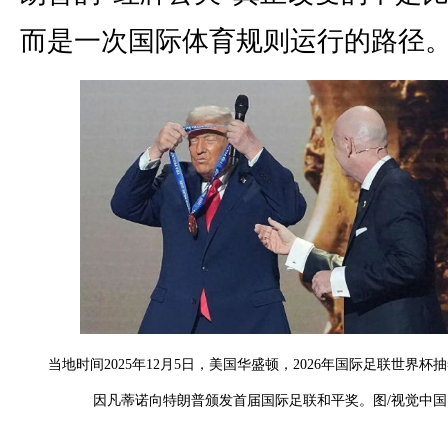
而是一次国际体育规则运行的路径
当地时间2025年12月5日，美国华盛顿，2026年国际足联世界杯
因凡蒂诺向特朗普颁发首届国际足联和平奖。图/视觉中国