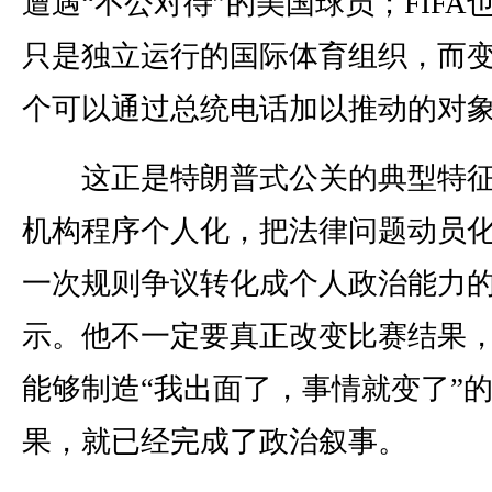
遭遇“不公对待”的美国球员；FIFA
只是独立运行的国际体育组织，而
个可以通过总统电话加以推动的对
这正是特朗普式公关的典型特征
机构程序个人化，把法律问题动员
一次规则争议转化成个人政治能力
示。他不一定要真正改变比赛结果
能够制造“我出面了，事情就变了”
果，就已经完成了政治叙事。