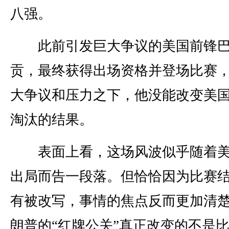
八强。
此前引发巨大争议的美国前锋
贡，最终获得出场资格并登场比赛
大争议和压力之下，他没能改变美
淘汰的结果。
表面上看，这场风波似乎随着美
出局而告一段落。但恰恰因为比赛
有被改写，事情的焦点反而更加清
朗普的“红牌公关”真正改变的不是