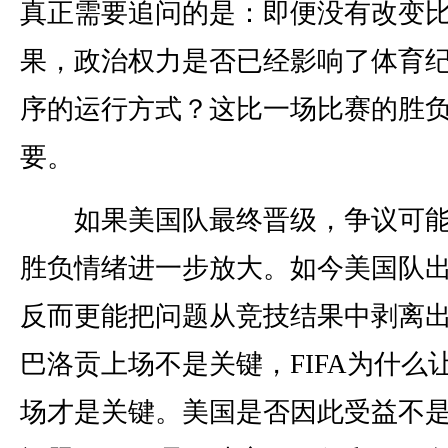
真正需要追问的是：即便没有改变
果，政治权力是否已经影响了体育
序的运行方式？这比一场比赛的胜
要。
如果美国队最终晋级，争议可能
胜负情绪进一步放大。如今美国队
反而更能把问题从竞技结果中剥离
巴洛贡上场不是关键，FIFA为什么
场才是关键。美国是否因此受益不