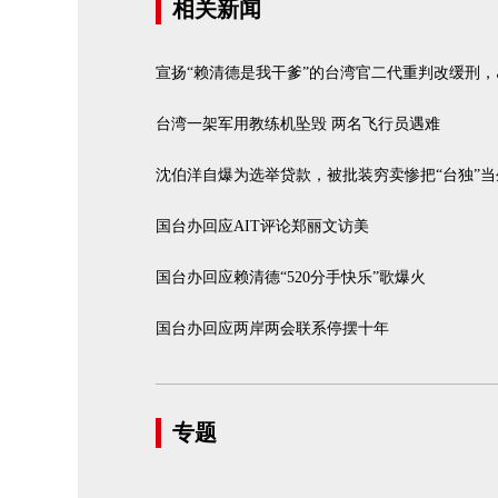
相关新闻
宣扬“赖清德是我干爹”的台湾官二代重判改缓刑
台湾一架军用教练机坠毁 两名飞行员遇难
沈伯洋自爆为选举贷款，被批装穷卖惨把“台独”当
国台办回应AIT评论郑丽文访美
国台办回应赖清德“520分手快乐”歌爆火
国台办回应两岸两会联系停摆十年
专题