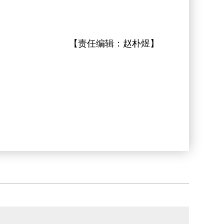
【责任编辑：
赵朴煜
】