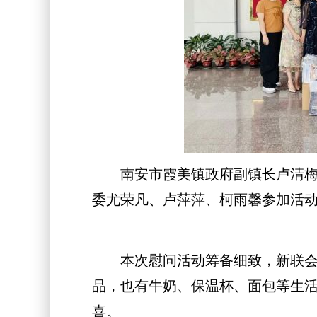
南安市霞美镇政府副镇长卢清梅，
委尤荣凡、卢萍萍、柯雨馨参加活
本次慰问活动筹备细致，新联会妇
品，也有牛奶、保温杯、面包等生
喜。