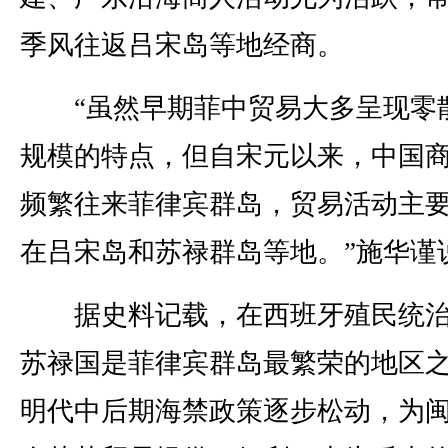
季风往返吕宋岛等地经商。
“虽然早期菲中贸易大多呈现零
规模的特点，但自宋元以来，中国
频繁往来菲律宾群岛，贸易活动主
在吕宋岛和苏禄群岛等地。”施华谨
据史料记载，在西班牙殖民统治
苏禄国是菲律宾群岛最繁荣的地区
明代中后期海禁政策逐步松动，为