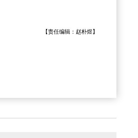
【责任编辑：
赵朴煜
】