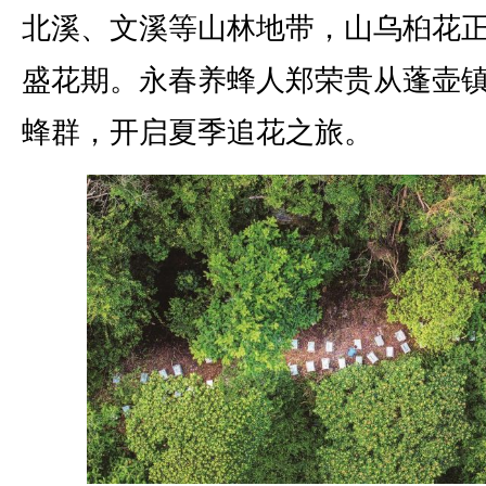
北溪、文溪等山林地带，山乌桕花
盛花期。永春养蜂人郑荣贵从蓬壶
蜂群，开启夏季追花之旅。