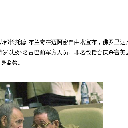
法部长托德·布兰奇在迈阿密自由塔宣布，佛罗里达
斯特罗以及5名古巴前军方人员。罪名包括合谋杀害
终身监禁。