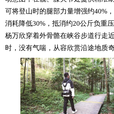
可将登山时的腿部力量增强约40%
消耗降低30%，抵消约20公斤负重
杨万欣穿着外骨骼在峡谷步道行走近
时，没有气喘，从容欣赏沿途地质