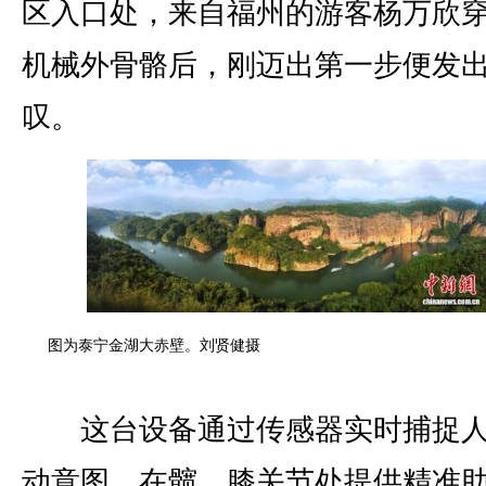
区入口处，来自福州的游客杨万欣
机械外骨骼后，刚迈出第一步便发
叹。
图为泰宁金湖大赤壁。刘贤健摄
这台设备通过传感器实时捕捉人
动意图，在髋、膝关节处提供精准