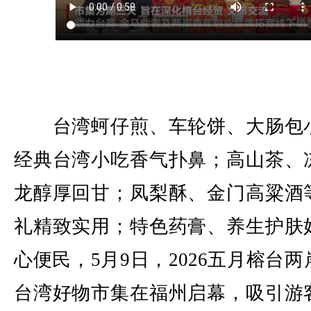
台湾蚵仔煎、车轮饼、大肠包
经典台湾小吃香气扑鼻；高山茶、
龙醇厚回甘；凤梨酥、金门高粱酒
礼精致实用；特色药膏、养生护肤
心便民，5月9日，2026五月榕台
台湾好物市集在福州启幕，吸引游