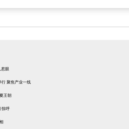
人惹眼
举行 聚焦产业一线
的西夏王朝
引惊呼
相