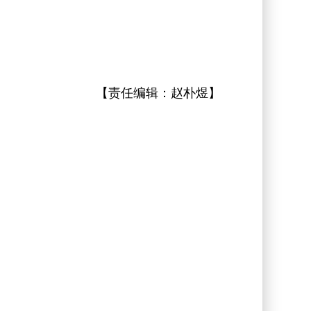
【责任编辑：
赵朴煜
】