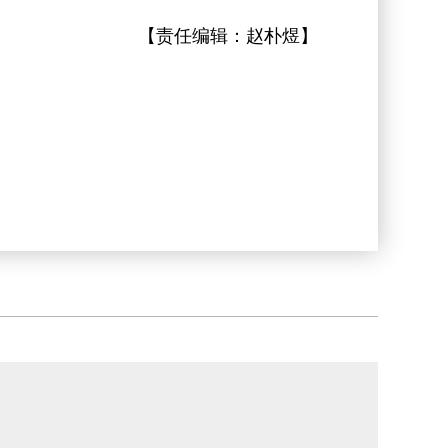
【责任编辑：
赵朴煜
】