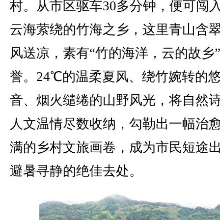
村。从市区驱车30多分钟，便可闯
云海萦绕的竹海之乡，这里青山含
风送凉，素有“竹的海洋，云的故乡
誉。24℃的温柔夏风、绕竹婉转的
音、烟火缱绻的山野风光，将自然
人文温情尽数收纳，勾勒出一幅治
满的乡村文旅画卷，成为市民短途
避暑寻静的绝佳去处。