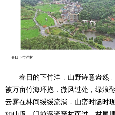
春日下竹洋村
春日的下竹洋，山野诗意盎然。
被万亩竹海环抱，微风过处，绿浪
云雾在林间缓缓流淌，山峦时隐时
如仙境。门前溪流穿村而过，村尾