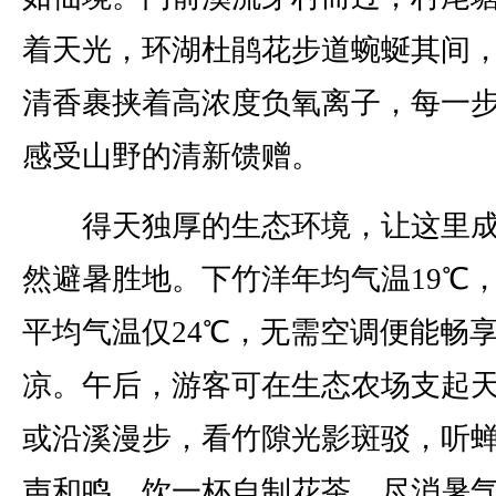
着天光，环湖杜鹃花步道蜿蜒其间
清香裹挟着高浓度负氧离子，每一
感受山野的清新馈赠。
得天独厚的生态环境，让这里成
然避暑胜地。下竹洋年均气温19℃
平均气温仅24℃，无需空调便能畅
凉。午后，游客可在生态农场支起
或沿溪漫步，看竹隙光影斑驳，听
声和鸣，饮一杯自制花茶，尽消暑