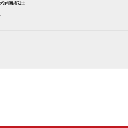
战役闽西籍烈士
”