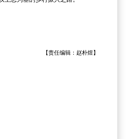
【责任编辑：
赵朴煜
】