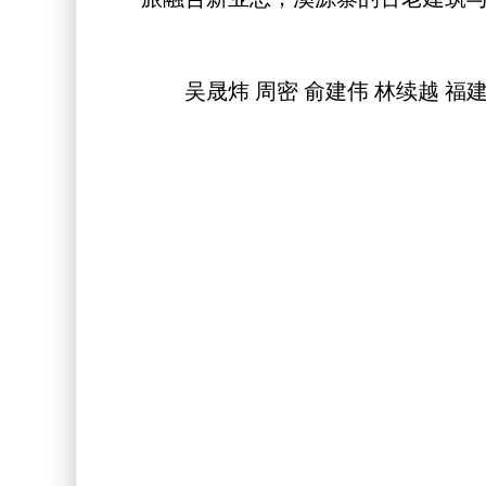
吴晟炜 周密 俞建伟 林续越 福