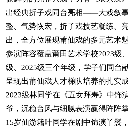
出经典折子戏同台亮相——大戏叙
整、气势恢宏，折子戏技艺凝练、
出，全方位展现莆仙戏的多元艺术
参演阵容覆盖莆田艺术学校2023级、2
级、2025级三个年级，学子们同台
呈现出莆仙戏人才梯队培养的扎实
2023级林同学在《五女拜寿》中饰
爷，沉稳台风与细腻表演赢得阵阵
15岁仙游籍叶同学在剧中饰演丫鬟