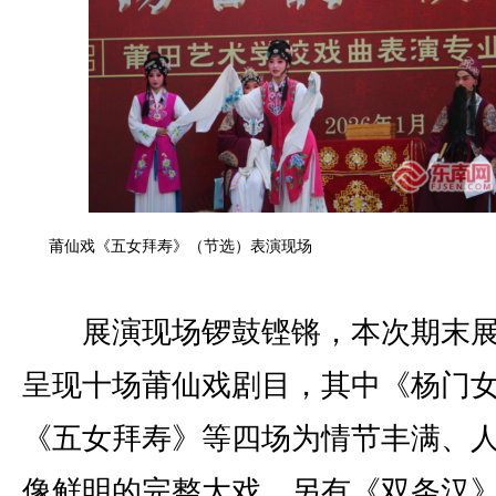
莆仙戏《五女拜寿》（节选）表演现场
展演现场锣鼓铿锵，本次期末展
呈现十场莆仙戏剧目，其中《杨门
《五女拜寿》等四场为情节丰满、
像鲜明的完整大戏，另有《双条汉