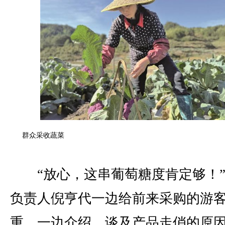
群众采收蔬菜
“放心，这串葡萄糖度肯定够！”
负责人倪亨代一边给前来采购的游
重，一边介绍。谈及产品走俏的原