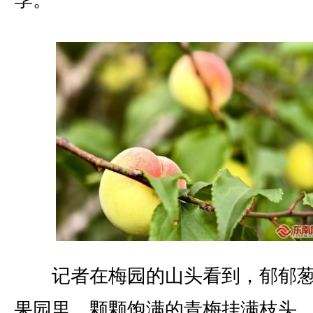
季。
记者在梅园的山头看到，郁郁葱
果园里，颗颗饱满的青梅挂满枝头