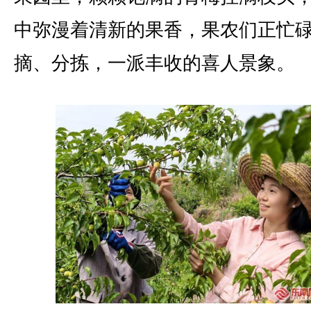
中弥漫着清新的果香，果农们正忙
摘、分拣，一派丰收的喜人景象。