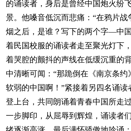
的诵读者，身后是曾经中国炮火纷
景。他嗓音低沉而悲痛：“在鸦片战
烟之后，是谁？写下的两个字—中国
着民国校服的诵读者走至聚光灯下
着哭腔的颤抖的声线在低缓沉重的
中清晰可闻：“那跪倒在《南京条约
软弱的中国啊！”紧接着另四名诵读
登上台，共同朗诵着青春中国所走
一步脚印，从屈辱到辉煌，诵读者
绪逐渐高涨，最后满怀骄傲地吟诵：