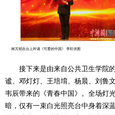
林芃韬在台上吟诵《可爱的中国》 李旺供图
接下来是由来自公共卫生学院的
谧、邓灯灯、王培堉、杨晨、刘鲁
韦辰带来的《青春中国》。全场灯
暗，仅有一束白光照亮台中身着深